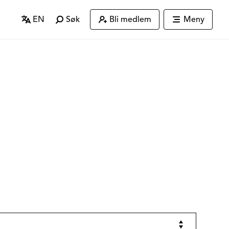
EN
Søk
Bli medlem
Meny