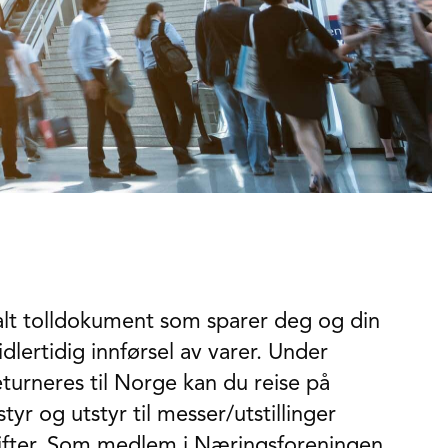
nalt tolldokument som sparer deg og din
dlertidig innførsel av varer. Under
eturneres til Norge kan du reise på
yr og utstyr til messer/utstillinger
gifter. Som medlem i Næringsforeningen