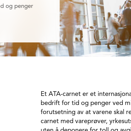
tid og penger
Et ATA-carnet er et internasjo
bedrift for tid og penger ved mi
forutsetning av at varene skal r
carnet med vareprøver, yrkesutst
uten å deponere for toll og av