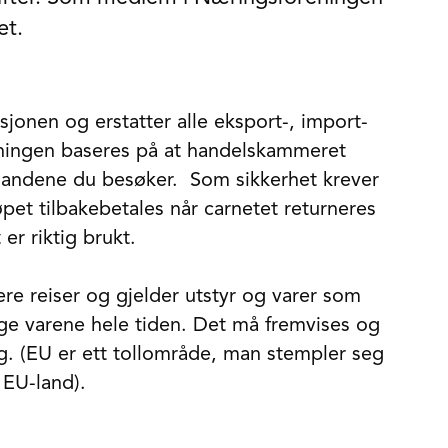
et.
sjonen og erstatter alle eksport-, import-
ningen baseres på at handelskammeret
i landene du besøker. Som sikkerhet krever
øpet tilbakebetales når carnetet returneres
 er riktig brukt.
lere reiser og gjelder utstyr og varer som
ge varene hele tiden. Det må fremvises og
. (EU er ett tollområde, man stempler seg
e EU-land).