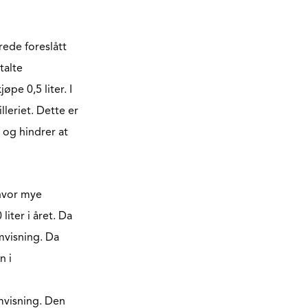
rede foreslått
talte
pe 0,5 liter. I
lleriet. Dette er
 og hindrer at
 hvor mye
liter i året. Da
mvisning. Da
n i
mvisning. Den