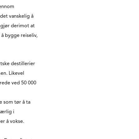
gjennom
 det vanskelig å
gjør derimot at
å bygge reiseliv,
ske destillerier
en. Likevel
lerede ved 50 000
e som tør å ta
ærlig i
er å vokse.