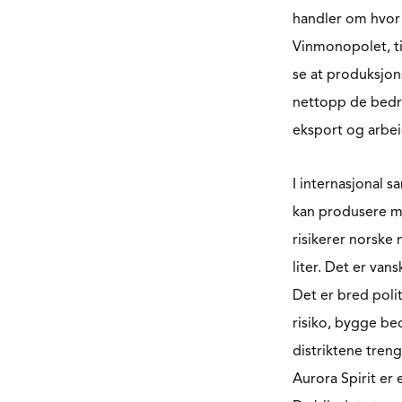
handler om hvor 
Vinmonopolet, til
se at produksjon
nettopp de bedri
eksport og arbei
I internasjonal s
kan produsere me
risikerer norske
liter. Det er vans
Det er bred polit
risiko, bygge bed
distriktene treng
Aurora Spirit er