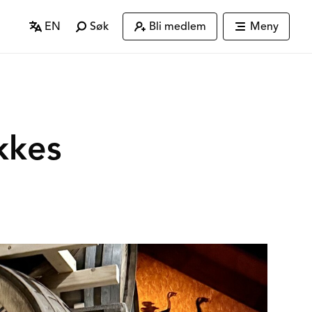
EN
Søk
Bli medlem
Meny
kkes