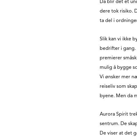
Da blir det et un
dere tok risiko. 
ta del i ordninge
Slik kan vi ikke
bedrifter i gang
premierer småska
mulig å bygge so
Vi ønsker mer nær
reiseliv som skap
byene. Men da må 
Aurora Spirit tre
sentrum. De skap
De viser at det g