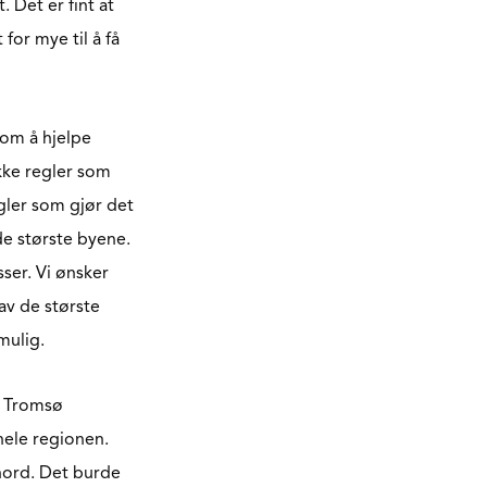
. Det er fint at
for mye til å få
 om å hjelpe
kke regler som
gler som gjør det
e største byene.
sser. Vi ønsker
av de største
mulig.
av Tromsø
hele regionen.
 nord. Det burde