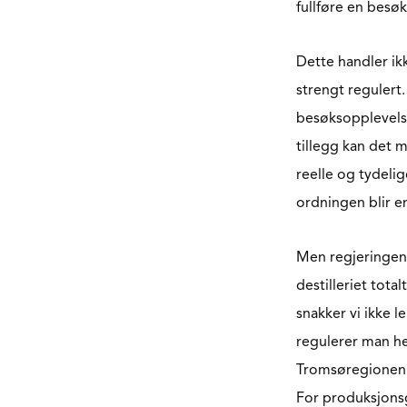
fullføre en besø
Dette handler ik
strengt regulert.
besøksopplevelse
tillegg kan det m
reelle og tydeli
ordningen blir e
Men regjeringens 
destilleriet tota
snakker vi ikke 
regulerer man he
Tromsøregionen e
For produksjonsg