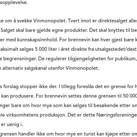
ksopplevelse.
ke om å svekke Vinmonopolet. Tvert imot er direktesalget alle
 Salget skal bare gjelde egne produkter. Det skal knyttes til be
r med kunnskapsinnhold. For brennevin kan hver gjest bare kjø
aksimalt selges 5 000 liter i året direkte fra utsalgsstedet/desti
ge begrensninger. De regulerer tilgjengeligheten for publikum,
n alternativ salgskanal utenfor Vinmonopolet.
forslag stopper ikke der. I tillegg foreslås det en grense for
lt kan produsere. For brennevin settes denne grensen til 50 000 
lenger bare om hvor mye som kan selges til besøkende etter o
le virksomhetens produksjon. Det er dette Næringsforeninge
r uenig i.
rensen handler ikke om hvor mye en turist kan kjøpe etter o