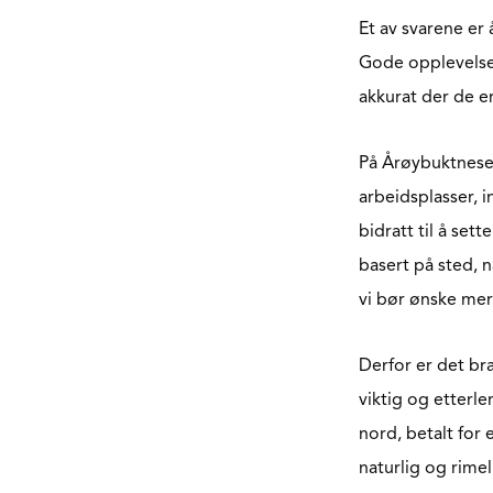
Et av svarene er 
Gode opplevelser
akkurat der de e
På Årøybuktneset
arbeidsplasser, 
bidratt til å se
basert på sted, n
vi bør ønske mer
Derfor er det bra
viktig og etterle
nord, betalt for
naturlig og rime