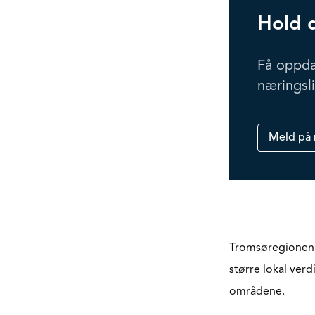
Hold 
Få oppda
næringsl
Meld på 
Tromsøregionen ha
større lokal ver
områdene.