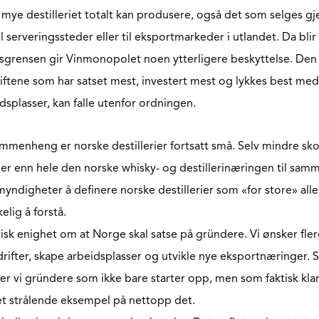
mye destilleriet totalt kan produsere, også det som selges 
 serveringssteder eller til eksportmarkeder i utlandet. Da blir
sgrensen gir Vinmonopolet noen ytterligere beskyttelse. Den 
ftene som har satset mest, investert mest og lykkes best med 
dsplasser, kan falle utenfor ordningen.
ammenheng er norske destillerier fortsatt små. Selv mindre skot
r enn hele den norske whisky- og destillerinæringen til samm
 myndigheter å definere norske destillerier som «for store» al
kelig å forstå.
isk enighet om at Norge skal satse på gründere. Vi ønsker fler
rifter, skape arbeidsplasser og utvikle nye eksportnæringer. S
er vi gründere som ikke bare starter opp, men som faktisk klar
 et strålende eksempel på nettopp det.