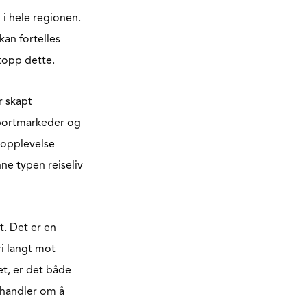
 i hele regionen.
kan fortelles
ttopp dette.
r skapt
sportmarkeder og
g opplevelse
nne typen reiseliv
t. Det er en
ri langt mot
et, er det både
 handler om å