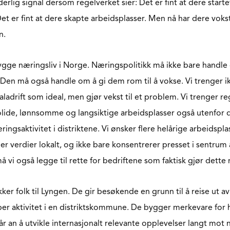
derlig signal dersom regelverket sier: Det er fint at dere startet
Det er fint at dere skapte arbeidsplasser. Men nå har dere vokst 
n.
 bygge næringsliv i Norge. Næringspolitikk må ikke bare handle
. Den må også handle om å gi dem rom til å vokse. Vi trenger i
ladrift som ideal, men gjør vekst til et problem. Vi trenger re
lide, lønnsomme og langsiktige arbeidsplasser også utenfor d
ingsaktivitet i distriktene. Vi ønsker flere helårige arbeidspla
er verdier lokalt, og ikke bare konsentrerer presset i sentrum 
vi også legge til rette for bedriftene som faktisk gjør dette 
kker folk til Lyngen. De gir besøkende en grunn til å reise ut 
er aktivitet i en distriktskommune. De bygger merkevare for 
år an å utvikle internasjonalt relevante opplevelser langt mot