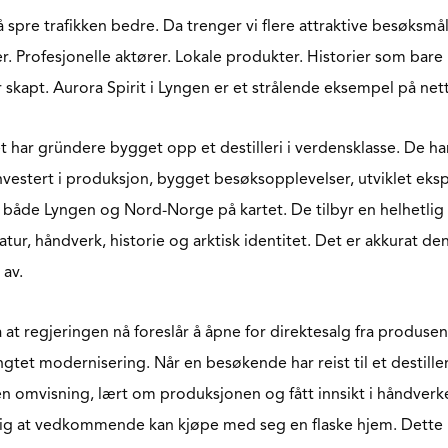
å spre trafikken bedre. Da trenger vi flere attraktive besøksmål
. Profesjonelle aktører. Lokale produkter. Historier som bare 
r skapt. Aurora Spirit i Lyngen er et strålende eksempel på ne
 har gründere bygget opp et destilleri i verdensklasse. De ha
investert i produksjon, bygget besøksopplevelser, utviklet ek
tte både Lyngen og Nord-Norge på kartet. De tilbyr en helhetli
atur, håndverk, historie og arktisk identitet. Det er akkurat de
 av.
 at regjeringen nå foreslår å åpne for direktesalg fra produsen
ngtet modernisering. Når en besøkende har reist til et destille
 en omvisning, lært om produksjonen og fått innsikt i håndverk
lig at vedkommende kan kjøpe med seg en flaske hjem. Dette