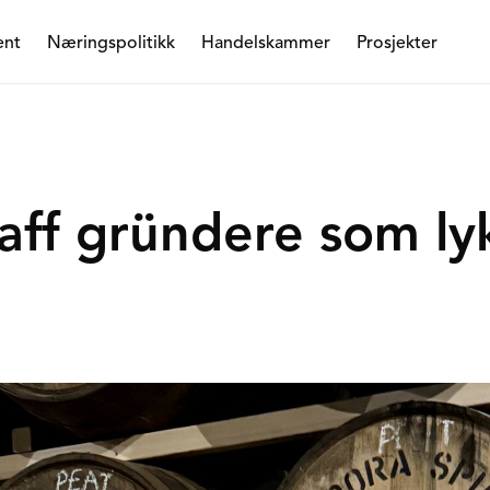
ent
Næringspolitikk
Handelskammer
Prosjekter
raff gründere som ly