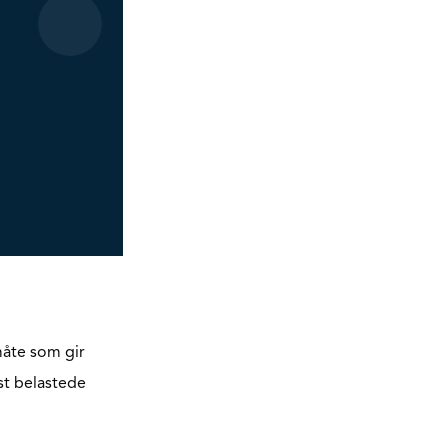
måte som gir
st belastede