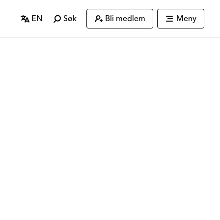
EN
Søk
Bli medlem
Meny