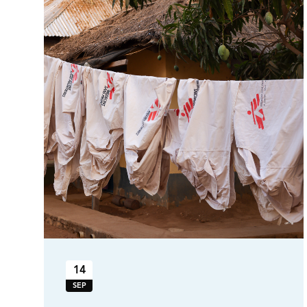
14
SEP