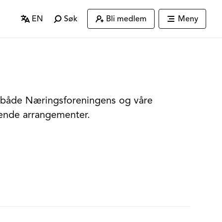
EN
Søk
Bli medlem
Meny
 både Næringsforeningens og våre
de arrangementer.