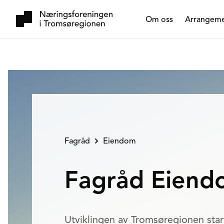
Om oss
Arrangem
Fagråd
Eiendom
Fagråd Eiend
Utviklingen av Tromsøregionen sta