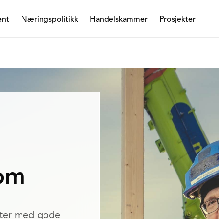
ent
Næringspolitikk
Handelskammer
Prosjekter
om
rter med gode