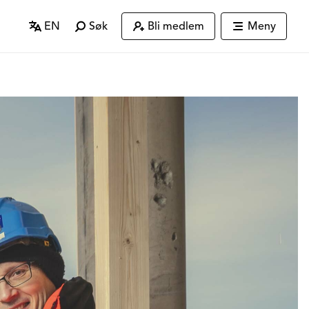
EN
Søk
Bli medlem
Meny