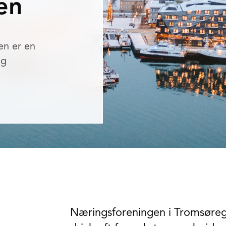
en
en er en
og
Næringsforeningen i Tromsøreg