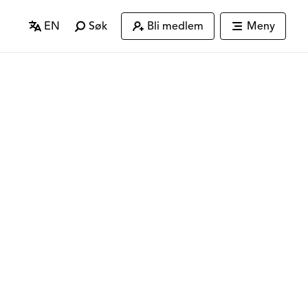
EN
Søk
Bli medlem
Meny